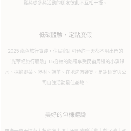
鬆與想參與活動的朋友彼此不互相干擾。
低碳體驗・定點度假
2025 綠色旅行實踐，住民宿即可預約一天都不用出門的
「光華輕旅行體驗」1.5分鐘的路程享受民宿周邊的小溪踩
水、採摘野菜、爬樹、餵羊、在地烤肉饗宴，是謝師宴與公
司自強活動最佳基地。
美好的包棟體驗
耍廢一整天還有人幫你遛小孩｜田園體驗活動｜戲水池｜沙