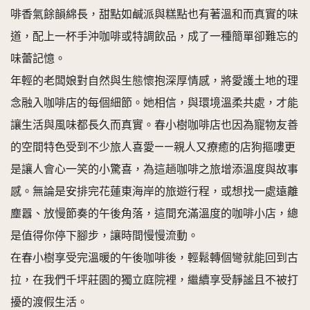
啡香氣餘韻綿長，甜點如鹹派與糕點也有著溫和而真實的味
道，配上一杯手沖咖啡或特調飲品，成了一種簡單卻難忘的
味蕾記憶。
年輕的老闆娘對自然與生態懷抱深厚情感，將愛護土地的理
念融入咖啡店的每個細節。她相信，與環境溫柔共處，才能
讓生活與風味都長久而真實。春小樹咖啡店也因為寵物友善
的空間特色受到不少旅人喜愛——親人又療癒的店狗摳嘍更
是讓人會心一笑的小驚喜，為這趟咖啡之旅增添溫度與故事
感。無論是安排完花蓮東海岸的旅遊行程，或想找一處遠離
塵囂、放慢節奏的午後角落，這間充滿溫度的咖啡小店，總
是值得你停下腳步，讓時間慢慢流動。
在春小樹享受完溫暖的午後咖啡後，輕鬆轉個彎就能回到古
拉，在我們千坪莊園的獨立庭院裡，繼續享受靜謐且不被打
擾的渡假生活。