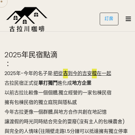
訂房
2025年民宿點滴
：
2025年-今年的名子是:
把從
古
到今的吉安
拉
在一起
古拉民宿正式從
單打獨鬥
進化成
地方企業
以前古拉比較像一個個體,獨立經營的一家包棟民宿
擁有包棟民宿的獨立庭院與隱私感
今年古拉更像一個群體,與地方合作共創在地記憶
讓渡假的時光同時結合完全的耍廢(沒有主人的包棟農舍)
與完全的人情味(往隔壁走路1.5分鐘可以抵達擁有獨立停車