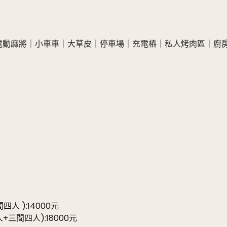
電動麻將｜小車車｜大草皮｜停車場｜充電樁｜私人烤肉區｜廚
人 ):14000元
+三間四人):18000元