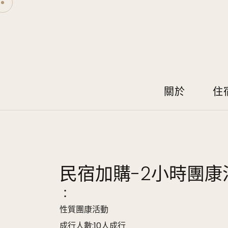
關於
住
民宿加購-2小時團康
：
性質團康活動
成行人數:10人成行