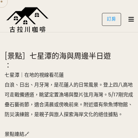
訂房
[景點］七星潭的海與周邊半日遊
：
七星潭｜在地的視線看花蓮
白浪、日出、月牙灣，是花蓮人的日常風景。登上四八高地
可走戰備通道，眺望定置漁場與整片弦月海灣。5/17剛完成
疊石藝術節，適合清晨或傍晚前來。附近還有柴魚博物館、
防災演練館，是親子與旅人探索海岸文化的絕佳據點。
景點連結🔗