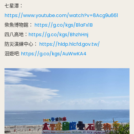
七星潭：
https://www.youtube.com/watch?v=8Acg9u661
柴魚博物館：
https://g.co/kgs/B1aFx1B
四八高地：
https://g.co/kgs/BhzhHnj
防災演練中心：
https://hldp.hlcfd.gov.tw/
洄遊吧:
https://g.co/kgs/AuWwKA4