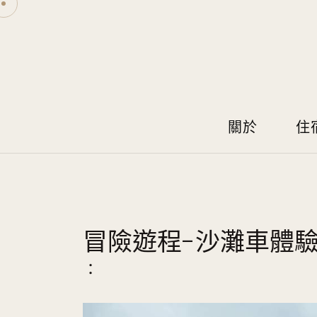
關於
住
冒險遊程-沙灘車體
：