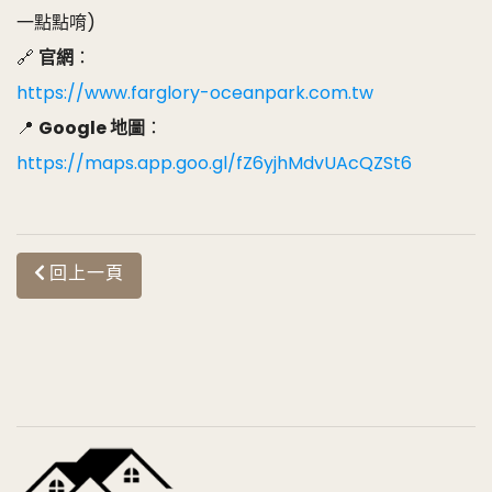
一點點唷)
🔗
官網
：
https://www.farglory-oceanpark.com.tw
📍
Google 地圖
：
https://maps.app.goo.gl/fZ6yjhMdvUAcQZSt6
回上一頁