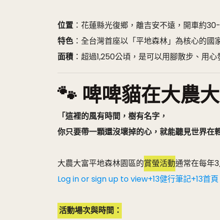
位置
：花蓮縣光復鄉，離吉安不遠，開車約30-
特色
：全台灣首座以「平地森林」為核心的國
面積
：超過1,250公頃，是可以用腳散步、用
🐾 啤啤貓在大農大
「這裡的風有時間，樹有名字，
你只要帶一顆還沒壞掉的心，就能聽見世界在
​大農大富平地森林園區的
賞螢活動
通常在每年3
Log in or sign up to view+13健行筆記+13首
活動場次與時間：