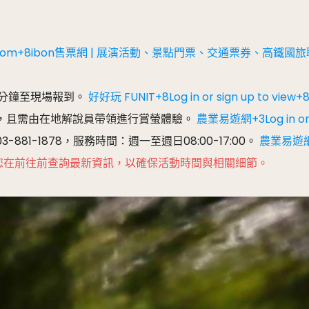
周刊 - 商周.com+8ibon售票網 | 展演活動、景點門票、交通票券、高
鐘至現場報到。 ​
好好玩 FUNIT+8Log in or sign up to v
且需由在地解說員帶領進行賞螢體驗。 ​
農業易遊網+3Log in or
1-1878，服務時間：週一至週日08:00-17:00。 ​
農業易遊網+3
您在前往前查詢最新資訊，以確保活動時間與相關細節。