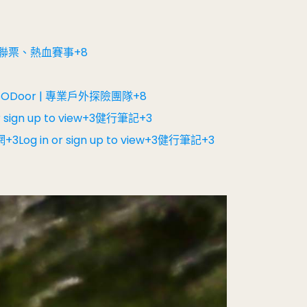
鐵國旅聯票、熱血賽事+8
iew+8ODoor | 專業戶外探險團隊+8
 sign up to view+3健行筆記+3
Log in or sign up to view+3健行筆記+3