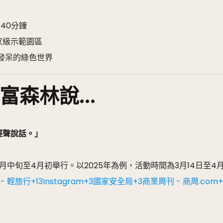
40分鐘
家級示範園區
心發呆的綠色世界
富森林說...
輕聲說話。」
月中旬至4月初舉行。​以2025年為例，活動時間為3月14日至4月6
頁 - 輕旅行+13
Instagram+3國家安全局+3商業周刊 - 商周.com+