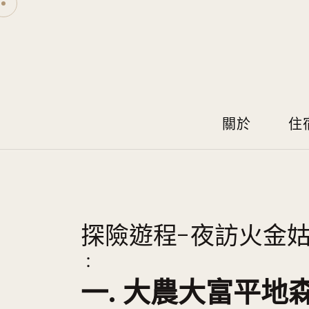
關於
住
探險遊程-夜訪火金
：
一. 大農大富平地