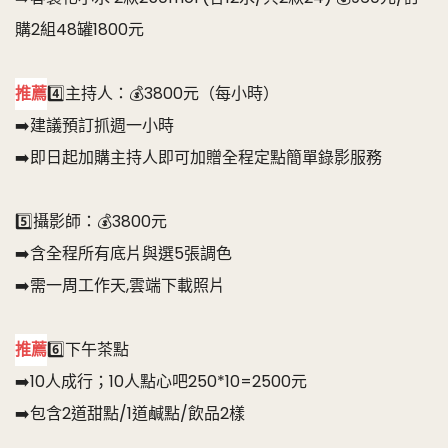
購2組48罐1800元
推薦
4️⃣主持人：💰3800元（每小時）
➡️建議預訂抓週一小時
➡️即日起加購主持人即可加贈全程定點簡單錄影服務
5️⃣攝影師：💰3800元
➡️含全程所有底片與選5張調色
➡️需一周工作天,雲端下載照片
推薦
6️⃣下午茶點
➡️10人成行；10人點心吧250*10=2500元
➡️包含2道甜點/1道鹹點/飲品2樣