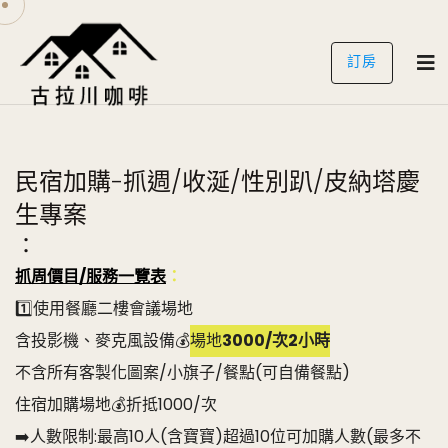
訂房
民宿加購-抓週/收涎/性別趴/皮納塔慶
生專案
：
抓周價目/服務一覽表
：
1️⃣使用餐廳二樓會議場地
含投影機、麥克風設備💰
場地
3000/次2小時
不含所有客製化圖案/小旗子/餐點(可自備餐點)
住宿加購場地💰折抵1000/次
➡️人數限制:最高10人(含寶寶)超過10位可加購人數(最多不