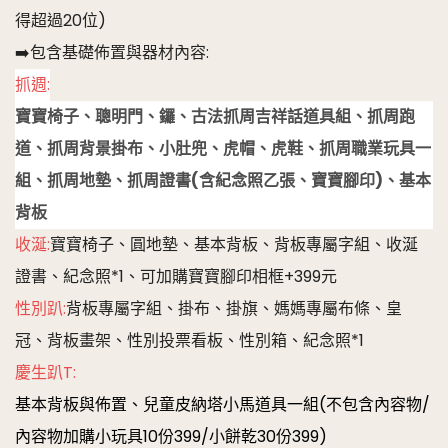
得超過20位)
➡️包含基礎佈置與器材內容:
抓週:
寶寶椅子、聰明門、鑼、古法抓周吉祥話道具組、抓周跑
道、抓周背景掛布、小肚兜、虎帽、虎鞋、抓周職業玩具一
組、抓周地墊、抓周證書(含紀念照乙張、寶寶腳印)、基本
背板
收涎:
寶寶椅子、圓地墊、基本背板、背板專屬字組、收涎
證書、紀念照*1、可加購寶寶腳印相框+399元
性別趴:
背板專屬字組、掛布、掛旗、媽媽專屬布條、皇
冠、背板畫架、性別投票看板、性別箱、紀念照*1
慶生趴T:
基本背板與佈置、兒童皮納塔小馬道具一組(不包含內容物/
內容物加購小玩具10份399/小餅乾30份399)