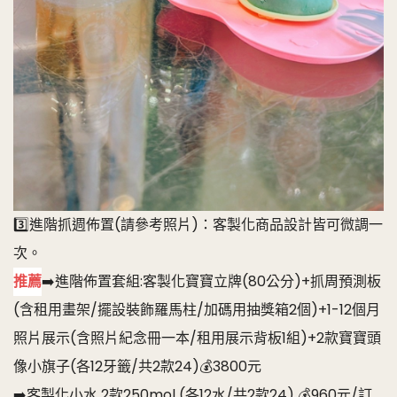
3️⃣進階抓週佈置(請參考照片)：客製化商品設計皆可微調一
次。
推薦
➡️進階佈置套組:客製化寶寶立牌(80公分)+抓周預測板
(含租用畫架/擺設裝飾羅馬柱/加碼用抽獎箱2個)+1-12個月
照片展示(含照片紀念冊一本/租用展示背板1組)+2款寶寶頭
像小旗子(各12牙籤/共2款24)💰3800元
➡️客製化小水 2款250mol (各12水/共2款24) 💰960元/訂