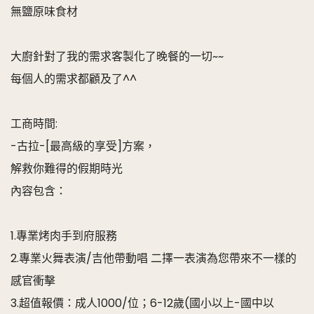
無鹽原味食材
大廚針對了我的需求客製化了晚餐的一切~~
每個人的需求都顧及了^^
工商時間:
-古拉-[最高級的享受]方案，
解救你難得的假期時光
內容包含：
1.專業烤肉手到府服務
2.專業火舞表演/吉他帶動唱 二擇一表演為您帶來不一樣的
感官衝擊
3.超值報價：成人1000/位；6-12歲(國小以上-國中以