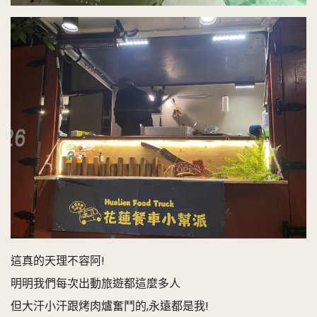
這真的天理不容阿!
明明我們每次出動旅遊都這麼多人
但大汗小汗跟烤肉爐奮鬥的,永遠都是我!