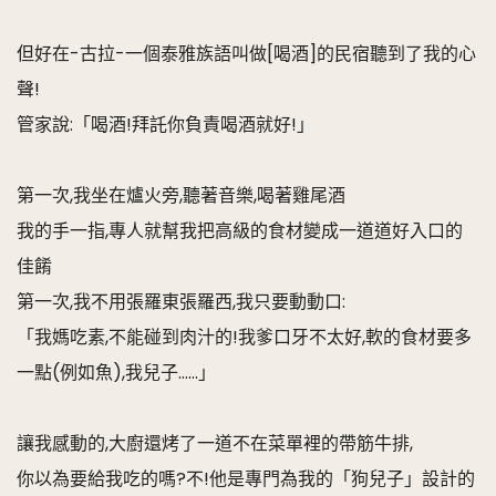
但好在-古拉-一個泰雅族語叫做[喝酒]的民宿聽到了我的心
聲!
管家說:「喝酒!拜託你負責喝酒就好!」
第一次,我坐在爐火旁,聽著音樂,喝著雞尾酒
我的手一指,專人就幫我把高級的食材變成一道道好入口的
佳餚
第一次,我不用張羅東張羅西,我只要動動口:
「我媽吃素,不能碰到肉汁的!我爹口牙不太好,軟的食材要多
一點(例如魚),我兒子……」
讓我感動的,大廚還烤了一道不在菜單裡的帶筋牛排,
你以為要給我吃的嗎?不!他是專門為我的「狗兒子」設計的