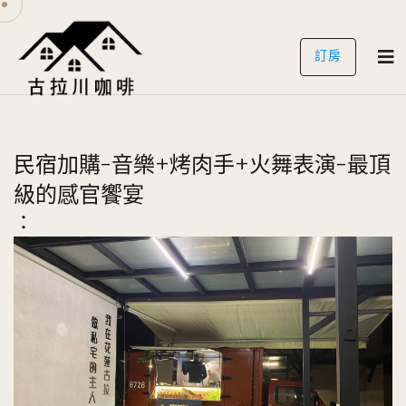
訂房
民宿加購-音樂+烤肉手+火舞表演-最頂
級的感官饗宴
：